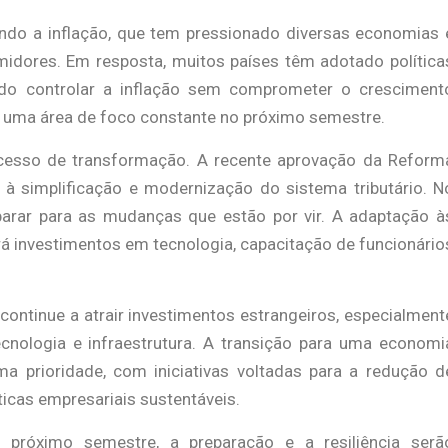
endo a inflação, que tem pressionado diversas economias 
dores. Em resposta, muitos países têm adotado política
ndo controlar a inflação sem comprometer o cresciment
rá uma área de foco constante no próximo semestre.
cesso de transformação. A recente aprovação da Reform
 à simplificação e modernização do sistema tributário. N
arar para as mudanças que estão por vir. A adaptação à
rá investimentos em tecnologia, capacitação de funcionário
 continue a atrair investimentos estrangeiros, especialment
cnologia e infraestrutura. A transição para uma economi
 prioridade, com iniciativas voltadas para a redução d
ticas empresariais sustentáveis.
róximo semestre, a preparação e a resiliência serã