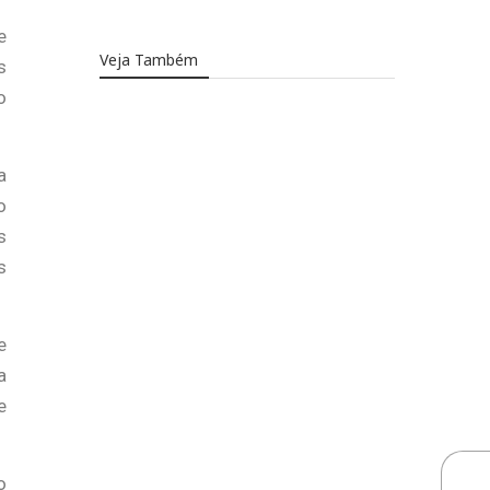
e
Veja Também
s
o
a
o
s
s
e
a
e
o