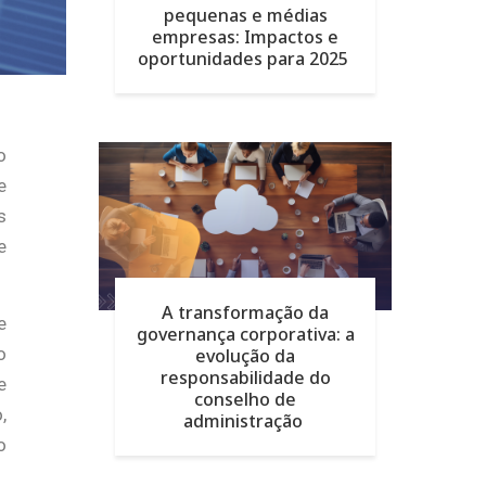
pequenas e médias
empresas: Impactos e
oportunidades para 2025
o
e
s
e
A transformação da
e
governança corporativa: a
o
evolução da
responsabilidade do
e
conselho de
,
administração
o