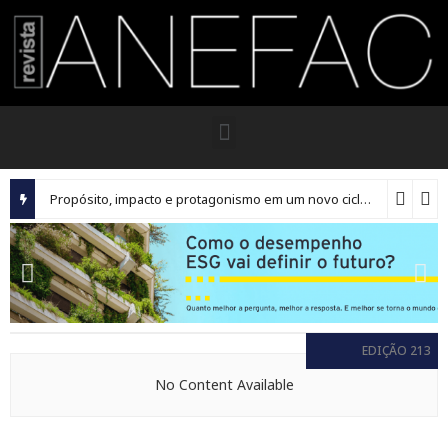
Propósito, impacto e protagonismo em um novo ciclo para os executivos brasileiros
EDIÇÃO 213
No Content Available