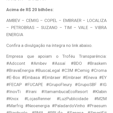
Acima de R$ 20 bilhões:
AMBEV – CEMIG – COPEL – EMBRAER – LOCALIZA
– PETROBRAS – SUZANO – TIM – VALE – VIBRA
ENERGIA
Confira a divulgação na íntegra no link abaixo.
Empresa que apoiam o Troféu Transparência:
#Adccont #Ambev #Assaí #BDO #Braskem
#BravaEnergia #BuscaLegal #C3M #Cemig #Croma
#E-Box #Embasa #Embraer #Embraer #Eneva #EY
#FECAP #FUCAPE #GrupoFleury #GrupoSBF #IG
#InovTi #Irani #ItamambucaEcoResort #Klabin
#Knox #LojasRenner #LuzPublicidade #M2M
#Marfrig #Neoenergia #PaladardoVinho #Praesum
#Riachuelo #RMA #RRLife #Sanasa #SmartFit