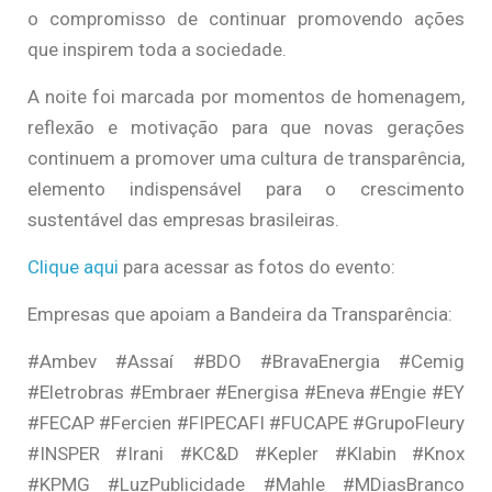
o compromisso de continuar promovendo ações
que inspirem toda a sociedade.
A noite foi marcada por momentos de homenagem,
reflexão e motivação para que novas gerações
continuem a promover uma cultura de transparência,
elemento indispensável para o crescimento
sustentável das empresas brasileiras.
Clique aqui
para acessar as fotos do evento:
Empresas que apoiam a Bandeira da Transparência:
#Ambev #Assaí #BDO #BravaEnergia #Cemig
#Eletrobras #Embraer #Energisa #Eneva #Engie #EY
#FECAP #Fercien #FIPECAFI #FUCAPE #GrupoFleury
#INSPER #Irani #KC&D #Kepler #Klabin #Knox
#KPMG #LuzPublicidade #Mahle #MDiasBranco