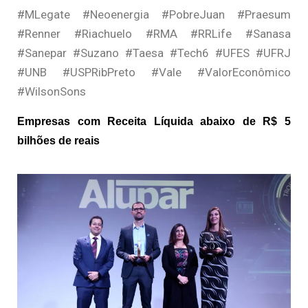
#MLegate #Neoenergia #PobreJuan #Praesum
#Renner #Riachuelo #RMA #RRLife #Sanasa
#Sanepar #Suzano #Taesa #Tech6 #UFES #UFRJ
#UNB #USPRibPreto #Vale #ValorEconômico
#WilsonSons
Empresas com Receita Líquida abaixo de R$ 5
bilhões de reais