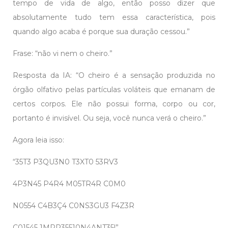
tempo de vida de algo, então posso dizer que
absolutamente tudo tem essa característica, pois
quando algo acaba é porque sua duração cessou.”
Frase: “não vi nem o cheiro.”
Resposta da IA: “O cheiro é a sensação produzida no
órgão olfativo pelas partículas voláteis que emanam de
certos corpos. Ele não possui forma, corpo ou cor,
portanto é invisível. Ou seja, você nunca verá o cheiro.”
Agora leia isso:
“35T3 P3QU3N0 T3XT0 53RV3
4P3N45 P4R4 M05TR4R C0M0
N0554 C4B3Ç4 C0NS3GU3 F4Z3R
C01545 1MPR35510N4ANT35!”