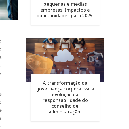
pequenas e médias
empresas: Impactos e
oportunidades para 2025
o
o
à
D
,
A transformação da
governança corporativa: a
e
evolução da
responsabilidade do
o
conselho de
e
administração
s
-