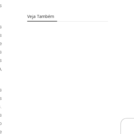
s
Veja Também
s
s
e
s
s
,
s
s
.
s
o
e