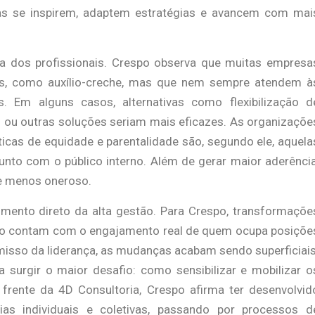
as se inspirem, adaptem estratégias e avancem com mai
va dos profissionais. Crespo observa que muitas empresa
os, como auxílio-creche, mas que nem sempre atendem à
. Em alguns casos, alternativas como flexibilização d
 ou outras soluções seriam mais eficazes. As organizaçõe
icas de equidade e parentalidade são, segundo ele, aquela
nto com o público interno. Além de gerar maior aderência
 e menos oneroso.
vimento direto da alta gestão. Para Crespo, transformaçõe
do contam com o engajamento real de quem ocupa posiçõe
isso da liderança, as mudanças acabam sendo superficiais
surgir o maior desafio: como sensibilizar e mobilizar o
rente da 4D Consultoria, Crespo afirma ter desenvolvid
s individuais e coletivas, passando por processos d