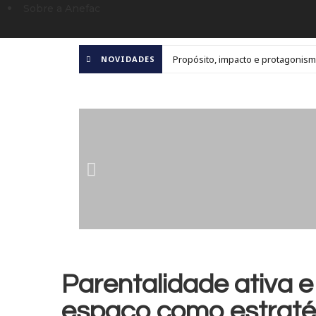
Sobre a Anefac
Propósito, impacto e protagonism
NOVIDADES
Parentalidade ativa
espaço como estraté