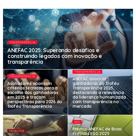
TRANSPARÊNCIA
ANEFAC 2025: Superando desafios e
construindo legados com inovação e
transparência
TRANSPARÊNCIA
TRANSPARÊNCIA
ANEFAC anuncia
Avaliadores apontam
ganhadoras do Troféu
critérios técnicos para a
Transparência 2025,
escolha das ganhadoras
destacando a relevância
em 2025 e traçam
da liderança humanizada
perspectivas para 2026 do
com transparência no
Troféu Transparência
mercado
ESG
Prêmio ANEFAC de Boas
TRIBUTOS
Práticas ESG 2025